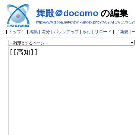
舞殿＠docomo
の編集
http://www.teppa.net/kntrwiki/index.php?%C9%F1%C5%
[
トップ
] [
編集
|
差分
|
バックアップ
|
添付
|
リロード
] [
新規
|