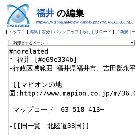
福井
の編集
http://www.teppa.net/kntrwiki/index.php?%CA%A1%B0%E6
[
トップ
] [
編集
|
差分
|
バックアップ
|
添付
|
リロード
] [
新規
|