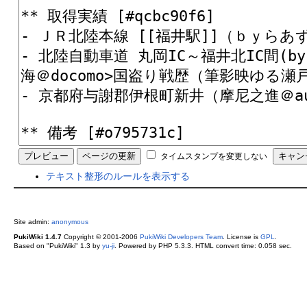
タイムスタンプを変更しない
テキスト整形のルールを表示する
Site admin:
anonymous
PukiWiki 1.4.7
Copyright © 2001-2006
PukiWiki Developers Team
. License is
GPL
.
Based on "PukiWiki" 1.3 by
yu-ji
. Powered by PHP 5.3.3. HTML convert time: 0.058 sec.