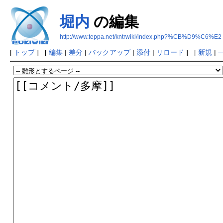
堀内
の編集
http://www.teppa.net/kntrwiki/index.php?%CB%D9%C6%E2
[
トップ
] [
編集
|
差分
|
バックアップ
|
添付
|
リロード
] [
新規
|