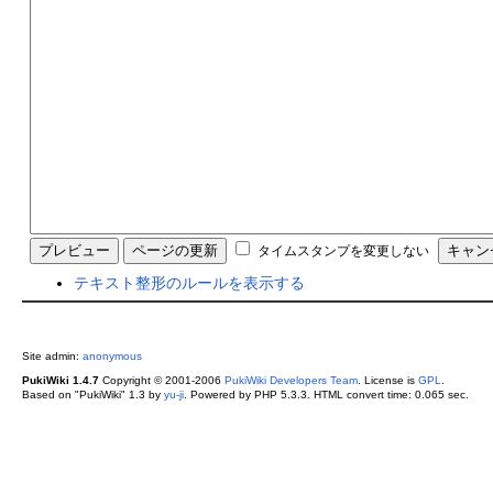
タイムスタンプを変更しない
テキスト整形のルールを表示する
Site admin:
anonymous
PukiWiki 1.4.7
Copyright © 2001-2006
PukiWiki Developers Team
. License is
GPL
.
Based on "PukiWiki" 1.3 by
yu-ji
. Powered by PHP 5.3.3. HTML convert time: 0.065 sec.