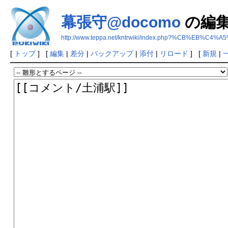
幕張守@docomo
の編
http://www.teppa.net/kntrwiki/index.php?%CB%EB%C4
[
トップ
] [
編集
|
差分
|
バックアップ
|
添付
|
リロード
] [
新規
|