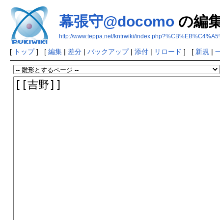
幕張守@docomo
の編
http://www.teppa.net/kntrwiki/index.php?%CB%EB%C4
[
トップ
] [
編集
|
差分
|
バックアップ
|
添付
|
リロード
] [
新規
|