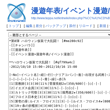
漫遊年表/イベント漫遊/
http://www.teppa.net/kntrwiki/index.php?%
[
トップ
] [
編集
|
差分
|
バックアップ
|
添付
|
リロード
] [
新規
|