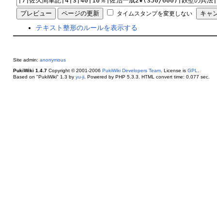
タイムスタンプを変更しない
テキスト整形のルールを表示する
Site admin:
anonymous
PukiWiki 1.4.7
Copyright © 2001-2006
PukiWiki Developers Team
. License is
GPL
.
Based on "PukiWiki" 1.3 by
yu-ji
. Powered by PHP 5.3.3. HTML convert time: 0.077 sec.