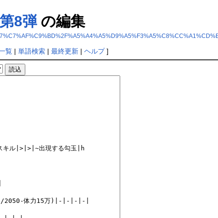
第8弾
の編集
CC%A1%CD%B7%C7%AF%C9%BD%2F%A5%A4%A5%D9%A5%F3%A5%C8%CC%A1%C
一覧
|
単語検索
|
最終更新
|
ヘルプ
]