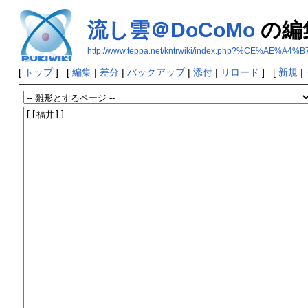
流し雲＠DoCoMo
の編
http://www.teppa.net/kntrwiki/index.php?%CE%AE%
[
トップ
] [
編集
|
差分
|
バックアップ
|
添付
|
リロード
] [
新規
|