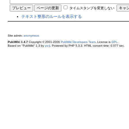
タイムスタンプを変更しない
テキスト整形のルールを表示する
Site admin:
anonymous
PukiWiki 1.4.7
Copyright © 2001-2006
PukiWiki Developers Team
. License is
GPL
.
Based on "PukiWiki" 1.3 by
yu-ji
. Powered by PHP 5.3.3. HTML convert time: 0.077 sec.