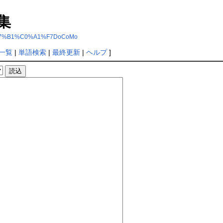
集
A4%B7%B1%C0%A1%F7DoCoMo
一覧
|
単語検索
|
最終更新
|
ヘルプ
]