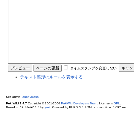
タイムスタンプを変更しない
テキスト整形のルールを表示する
Site admin:
anonymous
PukiWiki 1.4.7
Copyright © 2001-2006
PukiWiki Developers Team
. License is
GPL
.
Based on "PukiWiki" 1.3 by
yu-ji
. Powered by PHP 5.3.3. HTML convert time: 0.097 sec.