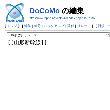
DoCoMo
の編集
http://www.teppa.net/kntrwiki/index.php?DoCoMo
[
トップ
] [
編集
|
差分
|
バックアップ
|
添付
|
リロード
] [
新規
|