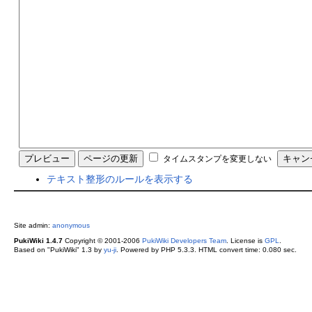
タイムスタンプを変更しない
テキスト整形のルールを表示する
Site admin:
anonymous
PukiWiki 1.4.7
Copyright © 2001-2006
PukiWiki Developers Team
. License is
GPL
.
Based on "PukiWiki" 1.3 by
yu-ji
. Powered by PHP 5.3.3. HTML convert time: 0.080 sec.