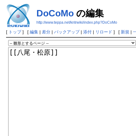
DoCoMo
の編集
http://www.teppa.net/kntrwiki/index.php?DoCoMo
[
トップ
] [
編集
|
差分
|
バックアップ
|
添付
|
リロード
] [
新規
|