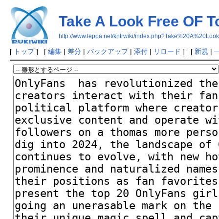
Take A Look Free OF To
http://www.teppa.net/kntrwiki/index.php?Take%20A%2
[
トップ
] [
編集
|
差分
|
バックアップ
|
添付
|
リロード
] [
新規
|