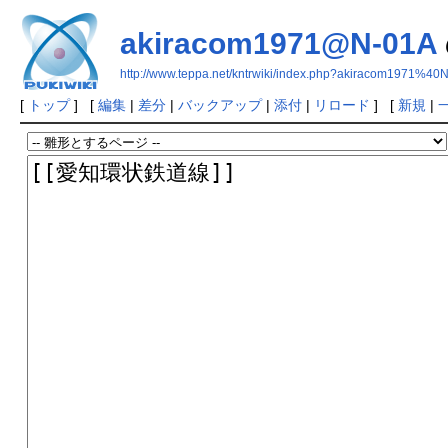
akiracom1971@N-01A
http://www.teppa.net/kntrwiki/index.php?akiracom1971%40
[
トップ
] [
編集
|
差分
|
バックアップ
|
添付
|
リロード
] [
新規
|