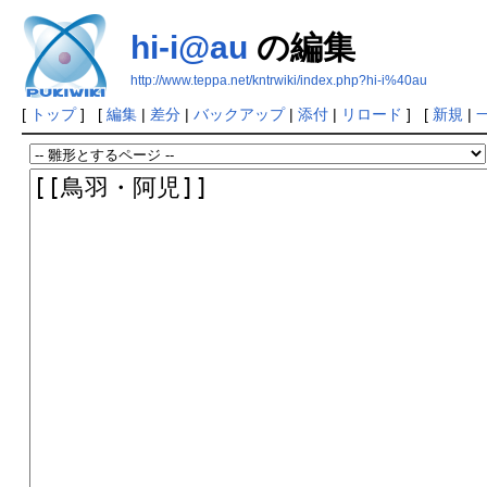
hi-i@au
の編集
http://www.teppa.net/kntrwiki/index.php?hi-i%40au
[
トップ
] [
編集
|
差分
|
バックアップ
|
添付
|
リロード
] [
新規
|