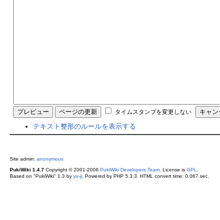
タイムスタンプを変更しない
テキスト整形のルールを表示する
Site admin:
anonymous
PukiWiki 1.4.7
Copyright © 2001-2006
PukiWiki Developers Team
. License is
GPL
.
Based on "PukiWiki" 1.3 by
yu-ji
. Powered by PHP 5.3.3. HTML convert time: 0.067 sec.