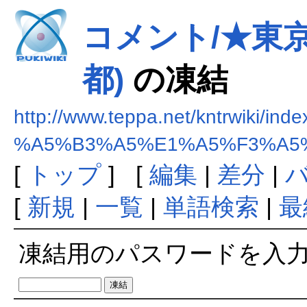
コメント/★東
都)
の凍結
http://www.teppa.net/kntrwiki/ind
%A5%B3%A5%E1%A5%F3%A5
[
トップ
] [
編集
|
差分
|
[
新規
|
一覧
|
単語検索
|
最
凍結用のパスワードを入