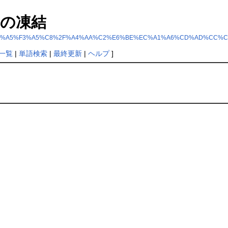
の凍結
5%B3%A5%E1%A5%F3%A5%C8%2F%A4%AA%C2%E6%BE%EC%A1%A6%CD%AD%CC%C
一覧
|
単語検索
|
最終更新
|
ヘルプ
]