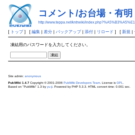
コメント/お台場・有明
http://www.teppa.net/kntrwiki/index.php?%A
[
トップ
] [
編集
|
差分
|
バックアップ
|
添付
|
リロード
] [
新規
|
凍結用のパスワードを入力してください。
Site admin:
anonymous
PukiWiki 1.4.7
Copyright © 2001-2006
PukiWiki Developers Team
. License is
GPL
.
Based on "PukiWiki" 1.3 by
yu-ji
. Powered by PHP 5.3.3. HTML convert time: 0.001 sec.