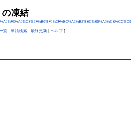
の凍結
5%B3%A5%E1%A5%F3%A5%C8%2F%B6%F5%2F%BC%A2%B2%EC%B8%A9%CB%CC%C
一覧
|
単語検索
|
最終更新
|
ヘルプ
]