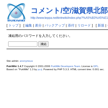
コメント/空/滋賀県北部
http://www.teppa.net/kntrwiki/index.php?%A
[
トップ
] [
編集
|
差分
|
バックアップ
|
添付
|
リロード
] [
新規
|
凍結用のパスワードを入力してください。
Site admin:
anonymous
PukiWiki 1.4.7
Copyright © 2001-2006
PukiWiki Developers Team
. License is
GPL
.
Based on "PukiWiki" 1.3 by
yu-ji
. Powered by PHP 5.3.3. HTML convert time: 0.001 sec.