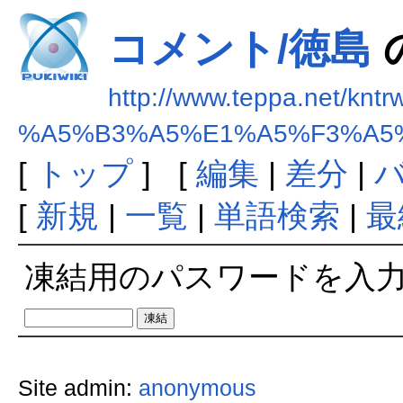
コメント/徳島
http://www.teppa.net/kntr
%A5%B3%A5%E1%A5%F3%A5
[
トップ
] [
編集
|
差分
|
[
新規
|
一覧
|
単語検索
|
最
凍結用のパスワードを入
Site admin:
anonymous