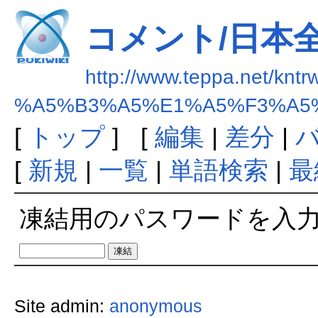
コメント/日本
http://www.teppa.net/kntr
%A5%B3%A5%E1%A5%F3%A5
[
トップ
] [
編集
|
差分
|
[
新規
|
一覧
|
単語検索
|
最
凍結用のパスワードを入
Site admin:
anonymous