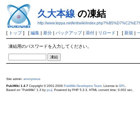
久大本線
の凍結
http://www.teppa.net/kntrwiki/index.php?%B5%D7%C
[
トップ
] [
編集
|
差分
|
バックアップ
|
添付
|
リロード
] [
新規
|
凍結用のパスワードを入力してください。
Site admin:
anonymous
PukiWiki 1.4.7
Copyright © 2001-2006
PukiWiki Developers Team
. License is
GPL
.
Based on "PukiWiki" 1.3 by
yu-ji
. Powered by PHP 5.3.3. HTML convert time: 0.002 sec.