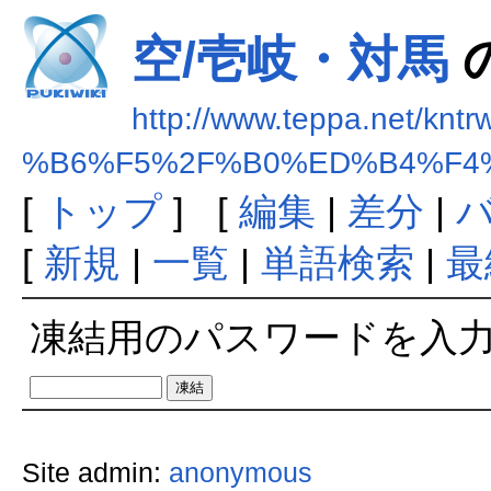
空/壱岐・対馬
http://www.teppa.net/kntr
%B6%F5%2F%B0%ED%B4%F4
[
トップ
] [
編集
|
差分
|
[
新規
|
一覧
|
単語検索
|
最
凍結用のパスワードを入
Site admin:
anonymous