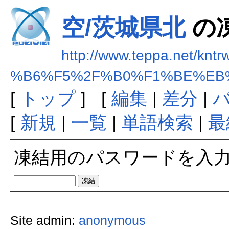
空/茨城県北
の
http://www.teppa.net/kntr
%B6%F5%2F%B0%F1%BE%EB
[
トップ
] [
編集
|
差分
|
[
新規
|
一覧
|
単語検索
|
最
凍結用のパスワードを入
Site admin:
anonymous