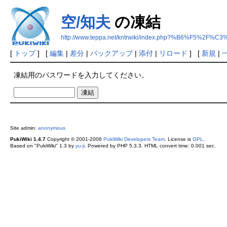
空/知夫
の凍結
http://www.teppa.net/kntrwiki/index.php?%B6%F5%2F
[
トップ
] [
編集
|
差分
|
バックアップ
|
添付
|
リロード
] [
新規
|
凍結用のパスワードを入力してください。
Site admin:
anonymous
PukiWiki 1.4.7
Copyright © 2001-2006
PukiWiki Developers Team
. License is
GPL
.
Based on "PukiWiki" 1.3 by
yu-ji
. Powered by PHP 5.3.3. HTML convert time: 0.001 sec.