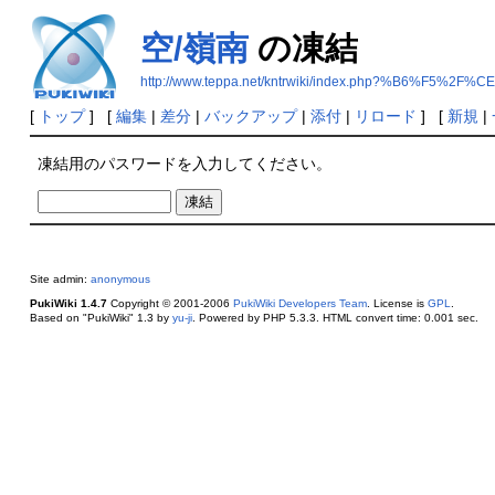
空/嶺南
の凍結
http://www.teppa.net/kntrwiki/index.php?%B6%F5%2
[
トップ
] [
編集
|
差分
|
バックアップ
|
添付
|
リロード
] [
新規
|
凍結用のパスワードを入力してください。
Site admin:
anonymous
PukiWiki 1.4.7
Copyright © 2001-2006
PukiWiki Developers Team
. License is
GPL
.
Based on "PukiWiki" 1.3 by
yu-ji
. Powered by PHP 5.3.3. HTML convert time: 0.001 sec.