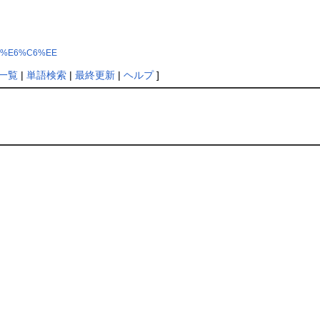
F%CE%E6%C6%EE
一覧
|
単語検索
|
最終更新
|
ヘルプ
]