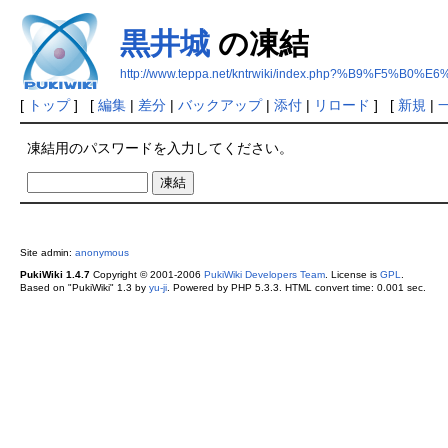
黒井城
の凍結
http://www.teppa.net/kntrwiki/index.php?%B9%F5%B0%
[
トップ
] [
編集
|
差分
|
バックアップ
|
添付
|
リロード
] [
新規
|
凍結用のパスワードを入力してください。
Site admin:
anonymous
PukiWiki 1.4.7
Copyright © 2001-2006
PukiWiki Developers Team
. License is
GPL
.
Based on "PukiWiki" 1.3 by
yu-ji
. Powered by PHP 5.3.3. HTML convert time: 0.001 sec.