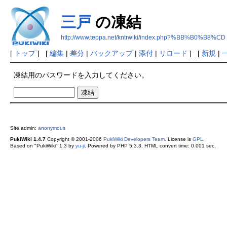
三戸
の凍結
http://www.teppa.net/kntrwiki/index.php?%BB%B0%B8%CD
[
トップ
] [
編集
|
差分
|
バックアップ
|
添付
|
リロード
] [
新規
|
凍結用のパスワードを入力してください。
Site admin:
anonymous
PukiWiki 1.4.7
Copyright © 2001-2006
PukiWiki Developers Team
. License is
GPL
.
Based on "PukiWiki" 1.3 by
yu-ji
. Powered by PHP 5.3.3. HTML convert time: 0.001 sec.