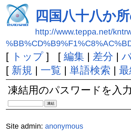
四国八十八か所
http://www.teppa.net/kntr
%BB%CD%B9%F1%C8%AC%B
[
トップ
] [
編集
|
差分
|
[
新規
|
一覧
|
単語検索
|
最
凍結用のパスワードを入
Site admin:
anonymous