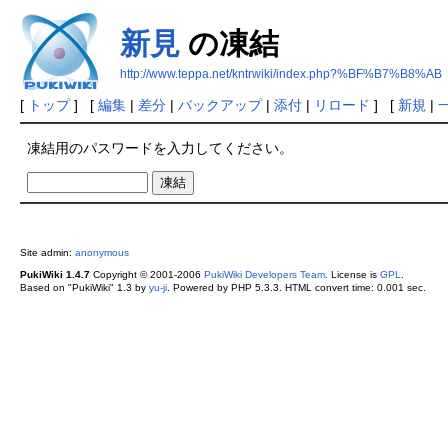
新見
の凍結
http://www.teppa.net/kntrwiki/index.php?%BF%B7%B8%AB
[
トップ
] [
編集
|
差分
|
バックアップ
|
添付
|
リロード
] [
新規
|
凍結用のパスワードを入力してください。
Site admin:
anonymous
PukiWiki 1.4.7
Copyright © 2001-2006
PukiWiki Developers Team
. License is
GPL
.
Based on "PukiWiki" 1.3 by
yu-ji
. Powered by PHP 5.3.3. HTML convert time: 0.001 sec.