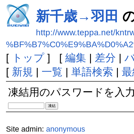
新千歳→羽田
の
http://www.teppa.net/kntr
%BF%B7%C0%E9%BA%D0%A2
[
トップ
] [
編集
|
差分
|
[
新規
|
一覧
|
単語検索
|
最
凍結用のパスワードを入
Site admin:
anonymous