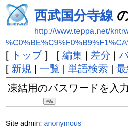
西武国分寺線
の
http://www.teppa.net/kntr
%C0%BE%C9%F0%B9%F1%C
[
トップ
] [
編集
|
差分
|
[
新規
|
一覧
|
単語検索
|
最
凍結用のパスワードを入
Site admin:
anonymous