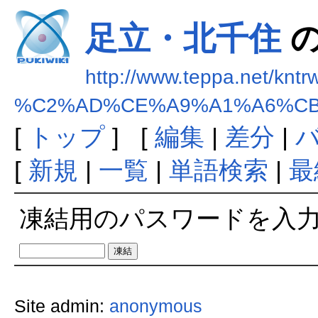
足立・北千住
の
http://www.teppa.net/kntr
%C2%AD%CE%A9%A1%A6%C
[
トップ
] [
編集
|
差分
|
[
新規
|
一覧
|
単語検索
|
最
凍結用のパスワードを入
Site admin:
anonymous