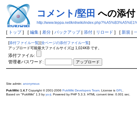
コメント/堅田
への添付
http://www.teppa.net/kntrwiki/index.php?%A5%B3
[
トップ
] [
編集
|
差分
|
バックアップ
|
添付
|
リロード
] [
新規
|
[
添付ファイル一覧
] [
全ページの添付ファイル一覧
]
アップロード可能最大ファイルサイズは 1,024KB です。
添付ファイル:
管理者パスワード:
Site admin:
anonymous
PukiWiki 1.4.7
Copyright © 2001-2006
PukiWiki Developers Team
. License is
GPL
.
Based on "PukiWiki" 1.3 by
yu-ji
. Powered by PHP 5.3.3. HTML convert time: 0.001 sec.