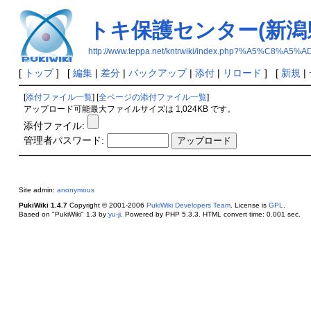
トキ保護センター(新潟
http://www.teppa.net/kntrwiki/index.php?%A
[
トップ
] [
編集
|
差分
|
バックアップ
|
添付
|
リロード
] [
新規
|
[
添付ファイル一覧
] [
全ページの添付ファイル一覧
]
アップロード可能最大ファイルサイズは 1,024KB です。
添付ファイル:
管理者パスワード:
Site admin:
anonymous
PukiWiki 1.4.7
Copyright © 2001-2006
PukiWiki Developers Team
. License is
GPL
.
Based on "PukiWiki" 1.3 by
yu-ji
. Powered by PHP 5.3.3. HTML convert time: 0.001 sec.