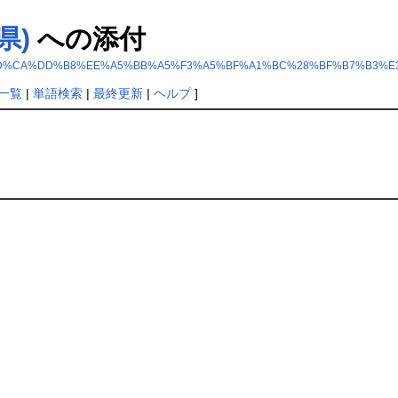
県)
への添付
5%C8%A5%AD%CA%DD%B8%EE%A5%BB%A5%F3%A5%BF%A1%BC%28%BF%B7%B3%
一覧
|
単語検索
|
最終更新
|
ヘルプ
]