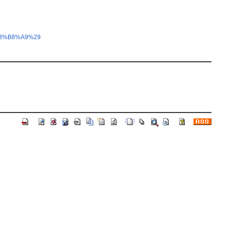
E3%B8%A9%29