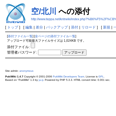
空/北川
への添付
http://www.teppa.net/kntrwiki/index.php?%B6%F5%2F
[
トップ
] [
編集
|
差分
|
バックアップ
|
添付
|
リロード
] [
新規
|
[
添付ファイル一覧
] [
全ページの添付ファイル一覧
]
アップロード可能最大ファイルサイズは 1,024KB です。
添付ファイル:
管理者パスワード:
Site admin:
anonymous
PukiWiki 1.4.7
Copyright © 2001-2006
PukiWiki Developers Team
. License is
GPL
.
Based on "PukiWiki" 1.3 by
yu-ji
. Powered by PHP 5.3.3. HTML convert time: 0.001 sec.