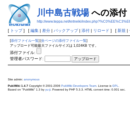
川中島古戦場
への添付
http://www.teppa.net/kntrwiki/index.php?%C0%E
[
トップ
] [
編集
|
差分
|
バックアップ
|
添付
|
リロード
] [
新規
|
[
添付ファイル一覧
] [
全ページの添付ファイル一覧
]
アップロード可能最大ファイルサイズは 1,024KB です。
添付ファイル:
管理者パスワード:
Site admin:
anonymous
PukiWiki 1.4.7
Copyright © 2001-2006
PukiWiki Developers Team
. License is
GPL
.
Based on "PukiWiki" 1.3 by
yu-ji
. Powered by PHP 5.3.3. HTML convert time: 0.001 sec.