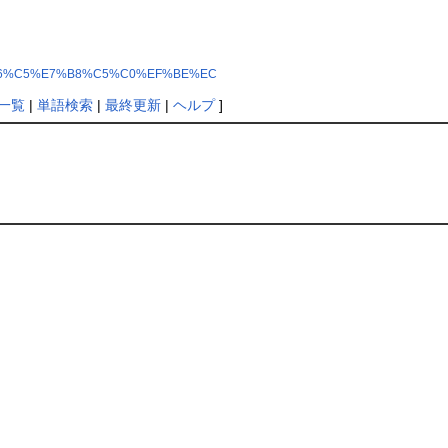
E%C3%E6%C5%E7%B8%C5%C0%EF%BE%EC
一覧
|
単語検索
|
最終更新
|
ヘルプ
]