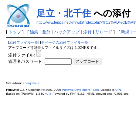
足立・北千住
への添付
http://www.teppa.net/kntrwiki/index.php?%C2%A
[
トップ
] [
編集
|
差分
|
バックアップ
|
添付
|
リロード
] [
新規
|
[
添付ファイル一覧
] [
全ページの添付ファイル一覧
]
アップロード可能最大ファイルサイズは 1,024KB です。
添付ファイル:
管理者パスワード:
Site admin:
anonymous
PukiWiki 1.4.7
Copyright © 2001-2006
PukiWiki Developers Team
. License is
GPL
.
Based on "PukiWiki" 1.3 by
yu-ji
. Powered by PHP 5.3.3. HTML convert time: 0.001 sec.