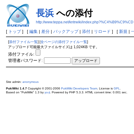
長浜
への添付
http://www.teppa.net/kntrwiki/index.php?%C4%B9%C9%CD
[
トップ
] [
編集
|
差分
|
バックアップ
|
添付
|
リロード
] [
新規
|
[
添付ファイル一覧
] [
全ページの添付ファイル一覧
]
アップロード可能最大ファイルサイズは 1,024KB です。
添付ファイル:
管理者パスワード:
Site admin:
anonymous
PukiWiki 1.4.7
Copyright © 2001-2006
PukiWiki Developers Team
. License is
GPL
.
Based on "PukiWiki" 1.3 by
yu-ji
. Powered by PHP 5.3.3. HTML convert time: 0.001 sec.