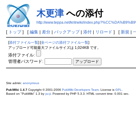
木更津
への添付
http://www.teppa.net/kntrwiki/index.php?%CC%DA%B9%
[
トップ
] [
編集
|
差分
|
バックアップ
|
添付
|
リロード
] [
新規
|
[
添付ファイル一覧
] [
全ページの添付ファイル一覧
]
アップロード可能最大ファイルサイズは 1,024KB です。
添付ファイル:
管理者パスワード:
Site admin:
anonymous
PukiWiki 1.4.7
Copyright © 2001-2006
PukiWiki Developers Team
. License is
GPL
.
Based on "PukiWiki" 1.3 by
yu-ji
. Powered by PHP 5.3.3. HTML convert time: 0.001 sec.