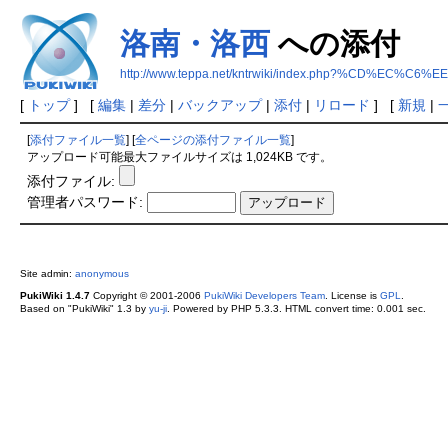
洛南・洛西
への添付
http://www.teppa.net/kntrwiki/index.php?%CD%EC
[
トップ
] [
編集
|
差分
|
バックアップ
|
添付
|
リロード
] [
新規
|
[
添付ファイル一覧
] [
全ページの添付ファイル一覧
]
アップロード可能最大ファイルサイズは 1,024KB です。
添付ファイル:
管理者パスワード:
Site admin:
anonymous
PukiWiki 1.4.7
Copyright © 2001-2006
PukiWiki Developers Team
. License is
GPL
.
Based on "PukiWiki" 1.3 by
yu-ji
. Powered by PHP 5.3.3. HTML convert time: 0.001 sec.