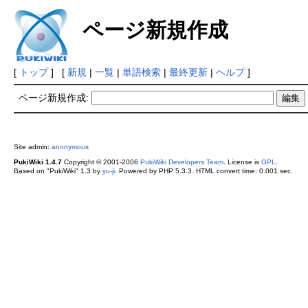
ページ新規作成
[
トップ
] [
新規
|
一覧
|
単語検索
|
最終更新
|
ヘルプ
]
ページ新規作成:
Site admin:
anonymous
PukiWiki 1.4.7
Copyright © 2001-2006
PukiWiki Developers Team
. License is
GPL
.
Based on "PukiWiki" 1.3 by
yu-ji
. Powered by PHP 5.3.3. HTML convert time: 0.001 sec.