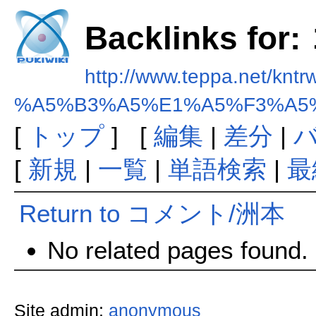
Backlinks f
http://www.teppa.net/kntr
%A5%B3%A5%E1%A5%F3%A5
[
トップ
] [
編集
|
差分
|
[
新規
|
一覧
|
単語検索
|
最
Return to コメント/洲本
No related pages found.
Site admin:
anonymous