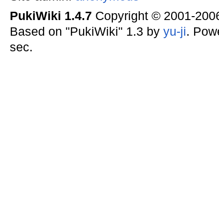
PukiWiki 1.4.7
Copyright © 2001-20
Based on "PukiWiki" 1.3 by
yu-ji
. Pow
sec.