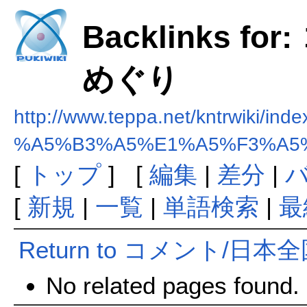
Backlinks 
めぐり
http://www.teppa.net/kntrwiki/ind
%A5%B3%A5%E1%A5%F3%A5
[
トップ
] [
編集
|
差分
|
[
新規
|
一覧
|
単語検索
|
最
Return to コメント/日
No related pages found.