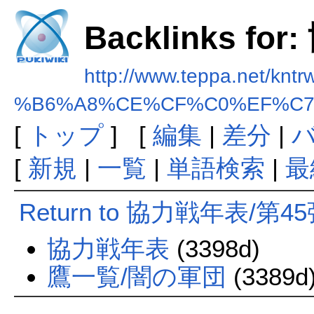
Backlinks f
http://www.teppa.net/kntr
%B6%A8%CE%CF%C0%EF%C7
[
トップ
] [
編集
|
差分
|
[
新規
|
一覧
|
単語検索
|
最
Return to 協力戦年表/第4
協力戦年表
(3398d)
鷹一覧/闇の軍団
(3389d