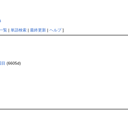
4
一覧
|
単語検索
|
最終更新
|
ヘルプ
]
国目
(6605d)