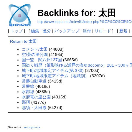
Backlinks for: 太田
http://www.teppa.net/kntrwiki/index.php?%C2%C0%C5%C
[
トップ
] [
編集
|
差分
|
バックアップ
|
添付
|
リロード
] [
新規
|
Return to 太田
コメント/太田
(4480d)
空/茶の里公園
(4196d)
国一覧 関八州137国
(6665d)
国盗り戦歴（筆影映ゆる瀬戸の海＠docomo）201～300ヶ
城下町/地域限定アイテム(第３弾)
(3700d)
城下町/地域限定アイテム（地域別）
(3207d)
常磐自動車道
(3415d)
常磐線
(4018d)
水郡線
(4868d)
水府竜の里公園
(4015d)
那珂
(4177d)
那須・大田原
(6427d)
Site admin:
anonymous