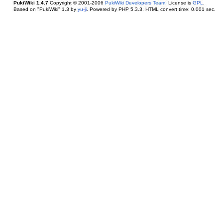
PukiWiki 1.4.7
Copyright © 2001-2006
PukiWiki Developers Team
. License is
GPL
.
Based on "PukiWiki" 1.3 by
yu-ji
. Powered by PHP 5.3.3. HTML convert time: 0.001 sec.