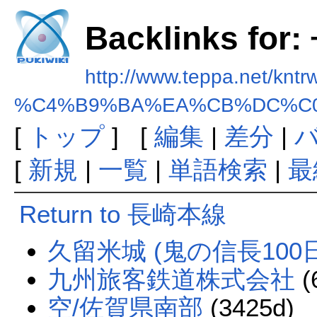
Backlinks fo
http://www.teppa.net/kntr
%C4%B9%BA%EA%CB%DC%C
[
トップ
] [
編集
|
差分
|
[
新規
|
一覧
|
単語検索
|
最
Return to 長崎本線
久留米城 (鬼の信長100
九州旅客鉄道株式会社
(
空/佐賀県南部
(3425d)