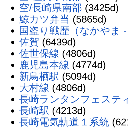
空/長崎県南部
(3425d)
鯨カツ弁当
(5865d)
国盗り戦歴（なかやま - 
佐賀
(6439d)
佐世保線
(4806d)
鹿児島本線
(4774d)
新鳥栖駅
(5094d)
大村線
(4806d)
長崎ランタンフェステ
長崎駅
(4213d)
長崎電気軌道１系統
(62