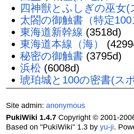
四神獣とふしぎの巫女(
太閤の御触書（特定10
東海道新幹線
(3518d)
東海道本線（海）
(4299
秘密の御触書
(3795d)
浜松
(6008d)
琥珀城と100の密書(ス
Site admin:
anonymous
PukiWiki 1.4.7
Copyright © 2001-20
Based on "PukiWiki" 1.3 by
yu-ji
. Pow