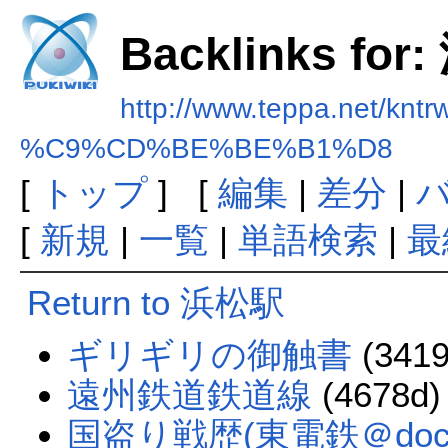
Backlinks fo
http://www.teppa.net/kntr
%C9%CD%BE%BE%B1%D8
[
トップ
] [
編集
|
差分
|
[
新規
|
一覧
|
単語検索
|
最
Return to 浜松駅
ギリギリの御触書
(3419
遠州鉄道鉄道線
(4678d)
国盗り戦歴(東電鉄＠doc