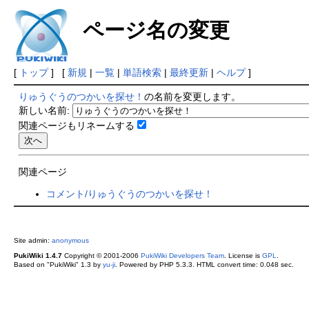
ページ名の変更
[
トップ
] [
新規
|
一覧
|
単語検索
|
最終更新
|
ヘルプ
]
りゅうぐうのつかいを探せ！
の名前を変更します。
新しい名前:
関連ページもリネームする
関連ページ
コメント/りゅうぐうのつかいを探せ！
Site admin:
anonymous
PukiWiki 1.4.7
Copyright © 2001-2006
PukiWiki Developers Team
. License is
GPL
.
Based on "PukiWiki" 1.3 by
yu-ji
. Powered by PHP 5.3.3. HTML convert time: 0.048 sec.