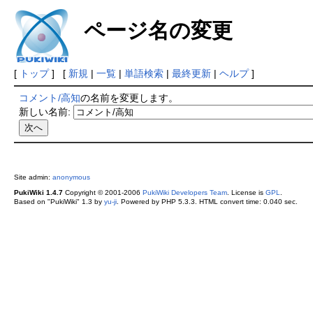
ページ名の変更
[
トップ
] [
新規
|
一覧
|
単語検索
|
最終更新
|
ヘルプ
]
コメント/高知
の名前を変更します。
新しい名前:
Site admin:
anonymous
PukiWiki 1.4.7
Copyright © 2001-2006
PukiWiki Developers Team
. License is
GPL
.
Based on "PukiWiki" 1.3 by
yu-ji
. Powered by PHP 5.3.3. HTML convert time: 0.040 sec.