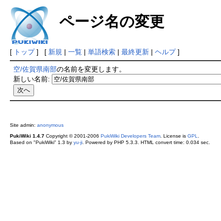
ページ名の変更
[
トップ
] [
新規
|
一覧
|
単語検索
|
最終更新
|
ヘルプ
]
空/佐賀県南部
の名前を変更します。
新しい名前:
Site admin:
anonymous
PukiWiki 1.4.7
Copyright © 2001-2006
PukiWiki Developers Team
. License is
GPL
.
Based on "PukiWiki" 1.3 by
yu-ji
. Powered by PHP 5.3.3. HTML convert time: 0.034 sec.