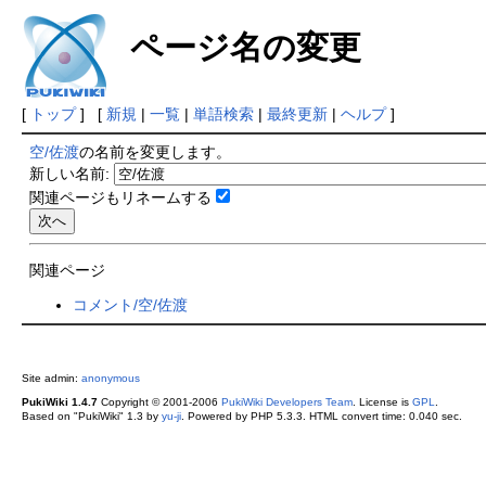
ページ名の変更
[
トップ
] [
新規
|
一覧
|
単語検索
|
最終更新
|
ヘルプ
]
空/佐渡
の名前を変更します。
新しい名前:
関連ページもリネームする
関連ページ
コメント/空/佐渡
Site admin:
anonymous
PukiWiki 1.4.7
Copyright © 2001-2006
PukiWiki Developers Team
. License is
GPL
.
Based on "PukiWiki" 1.3 by
yu-ji
. Powered by PHP 5.3.3. HTML convert time: 0.040 sec.