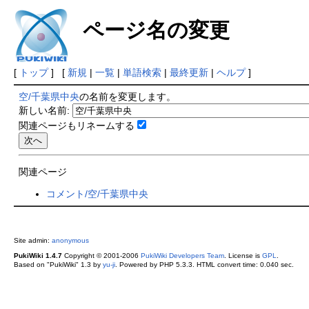
ページ名の変更
[
トップ
] [
新規
|
一覧
|
単語検索
|
最終更新
|
ヘルプ
]
空/千葉県中央
の名前を変更します。
新しい名前:
関連ページもリネームする
関連ページ
コメント/空/千葉県中央
Site admin:
anonymous
PukiWiki 1.4.7
Copyright © 2001-2006
PukiWiki Developers Team
. License is
GPL
.
Based on "PukiWiki" 1.3 by
yu-ji
. Powered by PHP 5.3.3. HTML convert time: 0.040 sec.