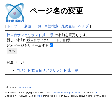
ページ名の変更
[
トップ
] [
新規
|
一覧
|
単語検索
|
最終更新
|
ヘルプ
]
秋吉台サファリランド(山口県)
の名前を変更します。
新しい名前:
関連ページもリネームする
関連ページ
コメント/秋吉台サファリランド(山口県)
Site admin:
anonymous
PukiWiki 1.4.7
Copyright © 2001-2006
PukiWiki Developers Team
. License is
GPL
.
Based on "PukiWiki" 1.3 by
yu-ji
. Powered by PHP 5.3.3. HTML convert time: 0.041 sec.